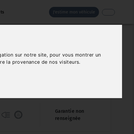
nts
J'estime mon véhicule
OPEL CORSA
gation sur notre site, pour vous montrer un
1.2 TURBO 100CH GS LINE
re la provenance de nos visiteurs.
line
Véhicule sur parc
18 440 km
06/2022
Manuelle
Garantie non
renseignée