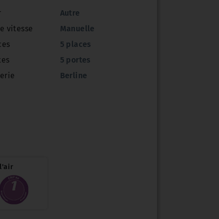
r
Autre
e vitesse
Manuelle
ces
5 places
tes
5 portes
erie
Berline
'air