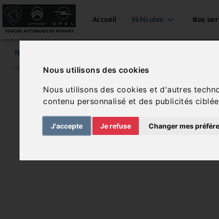
Accueil
Véhicules
Nos ser
Nos véhicules
Opel Corsa
Nous utilisons des cookies
Nous utilisons des cookies et d'autres techn
contenu personnalisé et des publicités ciblée
J'accepte
Je refuse
Changer mes préfér