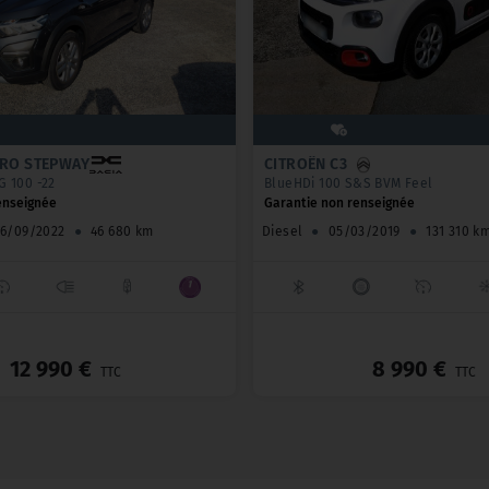
ERO STEPWAY
CITROËN C3
G 100 -22
BlueHDi 100 S&S BVM Feel
enseignée
Garantie non renseignée
16/09/2022
●
46 680 km
Diesel
●
05/03/2019
●
131 310 k
_
12 990 €
8 990 €
TTC
TTC