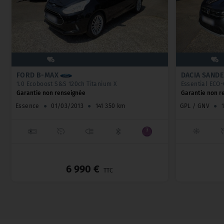
FORD B-MAX
DACIA SAND
1.0 Ecoboost S&S 120ch Titanium X
Essential ECO-
Garantie non renseignée
Garantie non r
Essence
●
01/03/2013
●
141 350 km
GPL / GNV
●
_
6 990 €
TTC