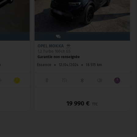
OPEL MOKKA
1.2 Turbo 100ch GS
Garantie non renseignée
m
Essence
●
12/04/2024
●
18 515 km
_
_
19 990 €
TTC