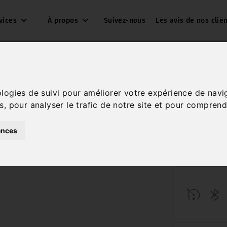
vices
À propos
Suivez-nous
Les avis de nos clie
ologies de suivi pour améliorer votre expérience de navi
s, pour analyser le trafic de notre site et pour comprend
Réf. corsa gs 
ences
Essence